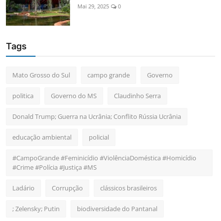
Mai 29, 2025
0
Tags
Mato Grosso do Sul
campo grande
Governo
politica
Governo do MS
Claudinho Serra
Donald Trump; Guerra na Ucrânia; Conflito Rússia Ucrânia
educação ambiental
policial
#CampoGrande #Feminicídio #ViolênciaDoméstica #Homicídio
#Crime #Polícia #Justiça #MS
Ladário
Corrupção
clássicos brasileiros
; Zelensky; Putin
biodiversidade do Pantanal