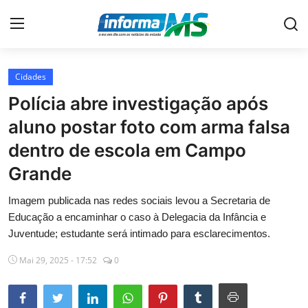
Cidades
Home
Polícia abre investigação após
Contato
aluno postar foto com arma falsa
dentro de escola em Campo
Economia
Grande
Cidades
Imagem publicada nas redes sociais levou a Secretaria de
Política
Educação a encaminhar o caso à Delegacia da Infância e
Juventude; estudante será intimado para esclarecimentos.
Geral
Mai 29, 2025 - 17:52
0
No Ar
Policial