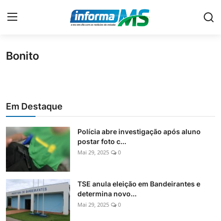
Bonito
Home
Contato
Em Destaque
Economia
Cidades
Polícia abre investigação após aluno
postar foto c...
Política
Mai 29, 2025
0
Geral
TSE anula eleição em Bandeirantes e
No Ar
determina novo...
Mai 29, 2025
0
Policial