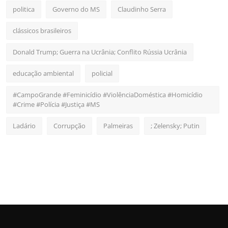
politica
Governo do MS
Claudinho Serra
clássicos brasileiros
Donald Trump; Guerra na Ucrânia; Conflito Rússia Ucrânia
educação ambiental
policial
#CampoGrande #Feminicídio #ViolênciaDoméstica #Homicídio
#Crime #Polícia #Justiça #MS
Ladário
Corrupção
Palmeiras
; Zelensky; Putin