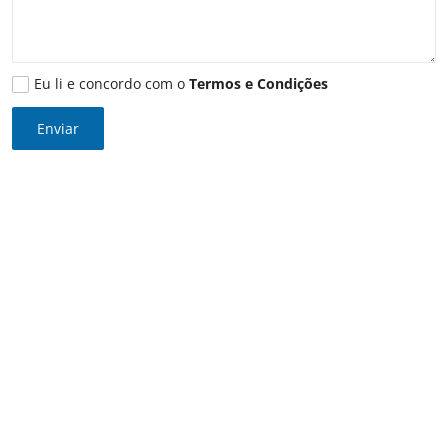
Internacional
Fotos do Dia
Eu li e concordo com o
Termos e Condições
Meio Ambiente
Enviar
Esporte
Turismo