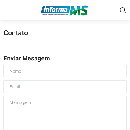
Contato
Home
Contato
Enviar Mesagem
Economia
Cidades
Política
Geral
No Ar
Policial