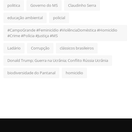
politica
Governo do MS
Claudinho Serra
educação ambiental
policial
#CampoGrande #Feminicídio #ViolênciaDoméstica #Homicídio
#Crime #Polícia #Justiça #MS
Ladário
Corrupção
clássicos brasileiros
Donald Trump; Guerra na Ucrânia; Conflito Rússia Ucrânia
biodiversidade do Pantanal
homicidio