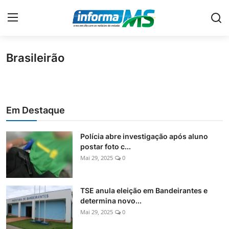
Brasileirão
Home
Contato
Em Destaque
Economia
Cidades
Polícia abre investigação após aluno
postar foto c...
Política
Mai 29, 2025
0
Geral
TSE anula eleição em Bandeirantes e
No Ar
determina novo...
Mai 29, 2025
0
Policial