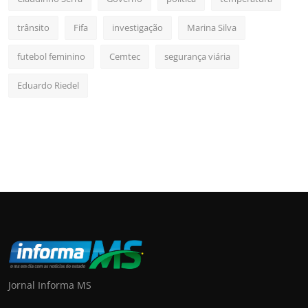
trânsito
Fifa
investigação
Marina Silva
futebol feminino
Cemtec
segurança viária
Eduardo Riedel
Jornal Informa MS