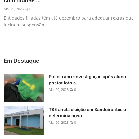
com multas ...
Internacional
Mai 29, 2025
0
Entidades filiadas têm até dezembro para adequar regras que
Fotos do Dia
incluem suspensão e ...
Meio Ambiente
Esporte
Em Destaque
Turismo
Polícia abre investigação após aluno
postar foto c...
Mai 29, 2025
0
TSE anula eleição em Bandeirantes e
determina novo...
Mai 29, 2025
0