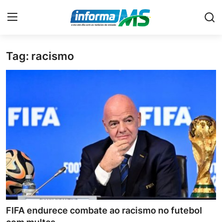
Tag: racismo
Home
Contato
Economia
Cidades
Política
Geral
No Ar
FIFA endurece combate ao racismo no futebol
Policial